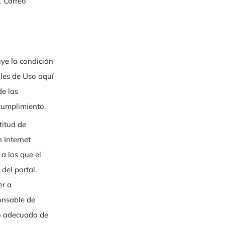
. Correo
ye la condición
les de Uso aquí
de las
cumplimiento.
titud de
 Internet
 los que el
el portal.
er a
onsable de
so adecuado de