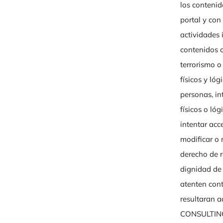
los conteni
portal y con
actividades i
contenidos o
terrorismo o
físicos y l
personas, in
físicos o ló
intentar acce
modificar 
derecho de r
dignidad de 
atenten cont
resultaran 
CONSULTING S