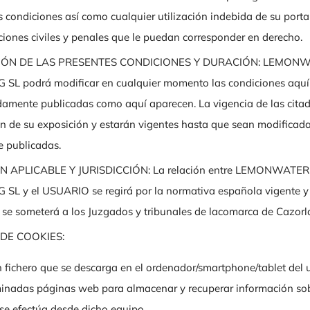
s condiciones así como cualquier utilización indebida de su porta
ciones civiles y penales que le puedan corresponder en derecho.
IÓN DE LAS PRESENTES CONDICIONES Y DURACIÓN: LEMO
SL podrá modificar en cualquier momento las condiciones aquí
damente publicadas como aquí aparecen. La vigencia de las cita
ón de su exposición y estarán vigentes hasta que sean modificada
 publicadas.
N APLICABLE Y JURISDICCIÓN: La relación entre LEMONWAT
SL y el USUARIO se regirá por la normativa española vigente y
 se someterá a los Juzgados y tribunales de la
comarca de Cazorla
DE COOKIES:
 fichero que se descarga en el ordenador/smartphone/tablet del u
minadas páginas web para almacenar y recuperar información sob
se efectúa desde dicho equipo.