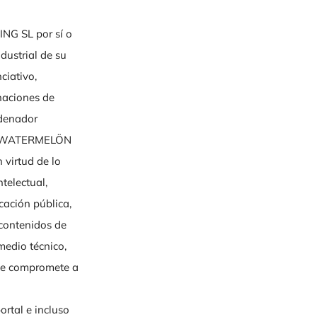
 SL por sí o
dustrial de su
ciativo,
naciones de
rdenador
EMONWATERMELÖN
 virtud de lo
telectual,
cación pública,
 contenidos de
medio técnico,
e compromete a
tal e incluso