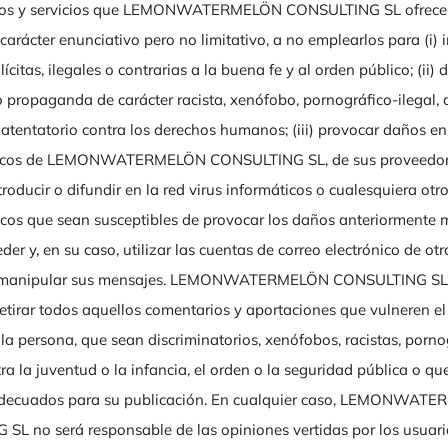
dos y servicios que LEMONWATERMELÖN CONSULTING SL ofrece a
 carácter enunciativo pero no limitativo, a no emplearlos para (i) i
lícitas, ilegales o contrarias a la buena fe y al orden público; (ii) 
 propaganda de carácter racista, xenófobo, pornográfico-ilegal, 
 atentatorio contra los derechos humanos; (iii) provocar daños en
ógicos de LEMONWATERMELÖN CONSULTING SL, de sus proveedore
troducir o difundir en la red virus informáticos o cualesquiera otr
gicos que sean susceptibles de provocar los daños anteriormente 
der y, en su caso, utilizar las cuentas de correo electrónico de ot
o manipular sus mensajes. LEMONWATERMELÖN CONSULTING SL s
etirar todos aquellos comentarios y aportaciones que vulneren el 
la persona, que sean discriminatorios, xenófobos, racistas, porno
ra la juventud o la infancia, el orden o la seguridad pública o que,
adecuados para su publicación. En cualquier caso, LEMONWAT
L no será responsable de las opiniones vertidas por los usuari