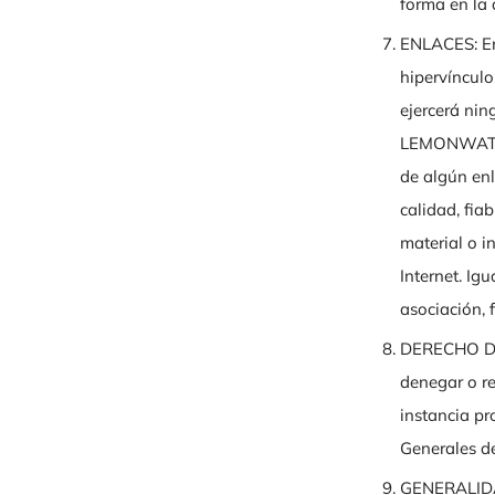
forma en la 
ENLACES: En
hipervíncul
ejercerá nin
LEMONWATER
de algún enl
calidad, fia
material o i
Internet. Ig
asociación, 
DERECHO DE
denegar o re
instancia pr
Generales d
GENERALIDA