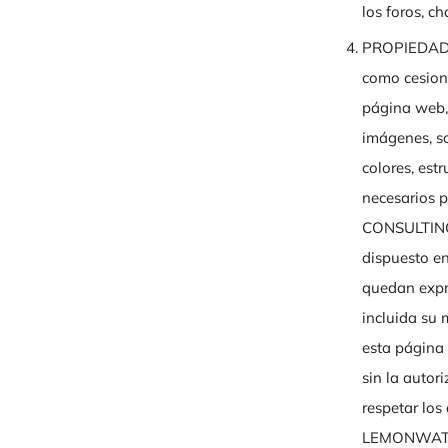
los foros, c
PROPIEDAD 
como cesiona
página web, 
imágenes, so
colores, est
necesarios 
CONSULTING S
dispuesto en
quedan expre
incluida su 
esta página 
sin la aut
respetar los
LEMONWATERM