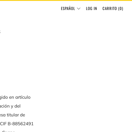
IDIOMA
ESPAÑOL
LOG IN
CARRITO (
0
)
S
ido en artículo
ación y del
sa titular de
CIF B-88562491