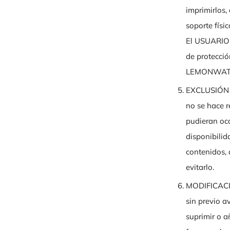
imprimirlos,
soporte físi
El USUARIO d
de protecció
LEMONWATE
EXCLUSIÓN
no se hace r
pudieran oca
disponibilid
contenidos,
evitarlo.
MODIFICACI
sin previo a
suprimir o a