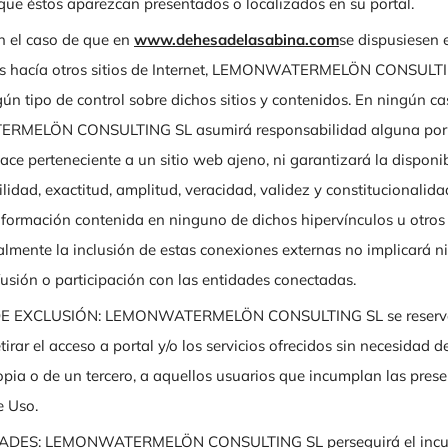
que éstos aparezcan presentados o localizados en su portal.
 el caso de que en
www.dehesadelasabina.com
se dispusiesen 
os hacía otros sitios de Internet, LEMONWATERMELÖN CONSULT
gún tipo de control sobre dichos sitios y contenidos. En ningún c
MELÖN CONSULTING SL asumirá responsabilidad alguna por l
ace perteneciente a un sitio web ajeno, ni garantizará la disponib
bilidad, exactitud, amplitud, veracidad, validez y constitucionalid
nformación contenida en ninguno de dichos hipervínculos u otros 
ualmente la inclusión de estas conexiones externas no implicará n
fusión o participación con las entidades conectadas.
 EXCLUSIÓN: LEMONWATERMELÖN CONSULTING SL se reserva 
tirar el acceso a portal y/o los servicios ofrecidos sin necesidad d
opia o de un tercero, a aquellos usuarios que incumplan las pres
e Uso.
DES: LEMONWATERMELÖN CONSULTING SL perseguirá el incum