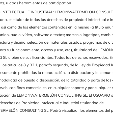
hats, u otras herramientas de participación.
INTELECTUAL E INDUSTRIAL: LEMONWATERMELÖN CONSULTING
ria, es titular de todos los derechos de propiedad intelectual e in
así como de los elementos contenidos en la misma (a título enun
nido, audio, vídeo, software o textos; marcas o logotipos, combi
ructura y diseño, selección de materiales usados, programas de o
para su funcionamiento, acceso y uso, etc.), titularidad de L
L o bien de sus licenciantes. Todos los derechos reservados. En
 los artículos 8 y 32.1, párrafo segundo, de la Ley de Propiedad In
samente prohibidas la reproducción, la distribución y la comuni
modalidad de puesta a disposición, de la totalidad o parte de los
web, con fines comerciales, en cualquier soporte y por cualquier 
orización de LEMONWATERMELÖN CONSULTING SL. El USUARIO s
 derechos de Propiedad Intelectual e Industrial titularidad de
ELÖN CONSULTING SL. Podrá visualizar los elementos del por