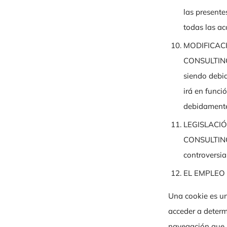
las presente
todas las ac
MODIFICAC
CONSULTING 
siendo debi
irá en funci
debidamente
LEGISLACIÓ
CONSULTING 
controversia
EL EMPLEO 
Una cookie es un
acceder a deter
navegación que 