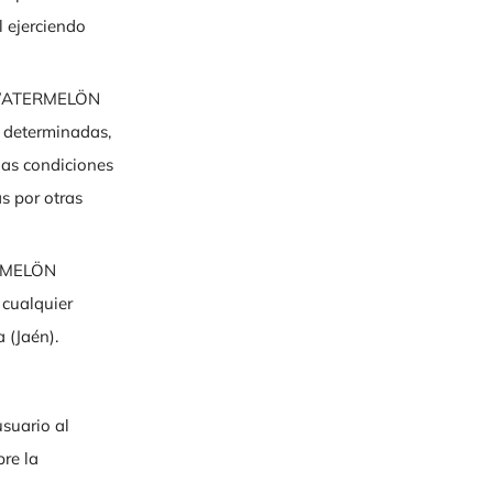
l ejerciendo
NWATERMELÖN
 determinadas,
das condiciones
s por otras
ERMELÖN
 cualquier
 (Jaén).
suario al
re la