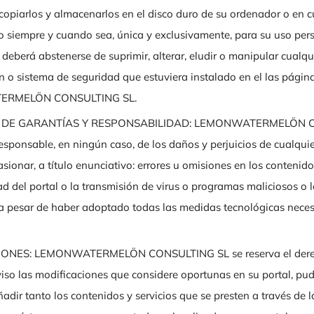
 copiarlos y almacenarlos en el disco duro de su ordenador o en c
co siempre y cuando sea, única y exclusivamente, para su uso pers
eberá abstenerse de suprimir, alterar, eludir o manipular cualqui
n o sistema de seguridad que estuviera instalado en el las págin
RMELÖN CONSULTING SL.
 DE GARANTÍAS Y RESPONSABILIDAD: LEMONWATERMELÖN C
esponsable, en ningún caso, de los daños y perjuicios de cualqui
sionar, a título enunciativo: errores u omisiones en los contenidos
ad del portal o la transmisión de virus o programas maliciosos o l
 a pesar de haber adoptado todas las medidas tecnológicas neces
ONES: LEMONWATERMELÖN CONSULTING SL se reserva el derec
viso las modificaciones que considere oportunas en su portal, pu
ñadir tanto los contenidos y servicios que se presten a través de