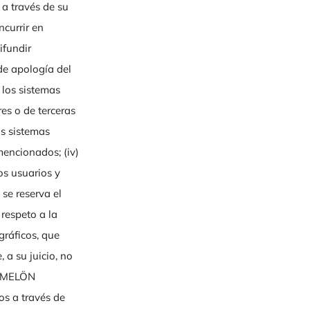
 través de su
ncurrir en
difundir
de apología del
 los sistemas
s o de terceras
os sistemas
mencionados; (iv)
ros usuarios y
e reserva el
respeto a la
gráficos, que
 a su juicio, no
ERMELÖN
os a través de