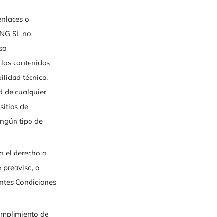
enlaces o
ING SL no
aso
os contenidos
ilidad técnica,
ad de cualquier
sitios de
ingún tipo de
el derecho a
e preaviso, a
entes Condiciones
plimiento de