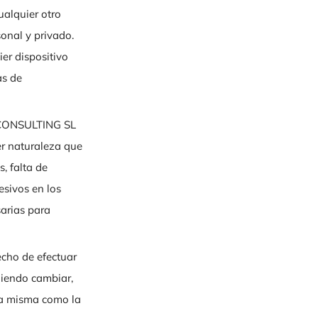
ualquier otro
onal y privado.
er dispositivo
as de
ONSULTING SL
er naturaleza que
, falta de
esivos en los
arias para
ho de efectuar
diendo cambiar,
 la misma como la