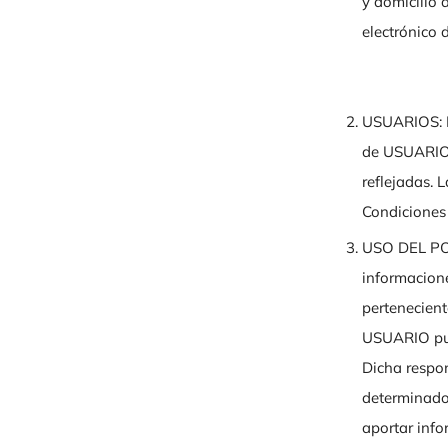
y domicilio 
electrónico
USUARIOS: E
de USUARIO,
reflejadas. 
Condiciones
USO DEL P
informacione
pertenecien
USUARIO pue
Dicha respon
determinados
aportar inf