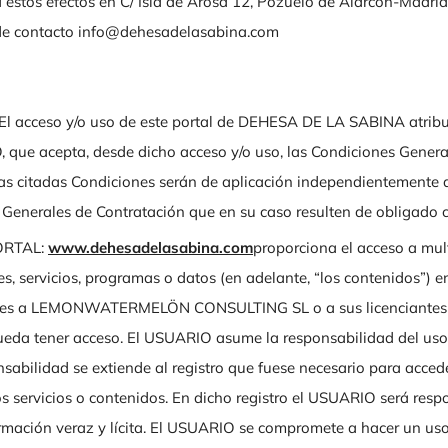
a estos efectos en C/ Isla de Arosa 12, Pozuelo de Alarcón-Madrid
 de contacto info@dehesadelasabina.com
l acceso y/o uso de este portal de DEHESA DE LA SABINA atribu
 que acepta, desde dicho acceso y/o uso, las Condiciones Genera
Las citadas Condiciones serán de aplicación independientemente 
 Generales de Contratación que en su caso resulten de obligado 
ORTAL:
www.dehesadelasabina.com
proporciona el acceso a mul
s, servicios, programas o datos (en adelante, “los contenidos”) en
tes a LEMONWATERMELÖN CONSULTING SL o a sus licenciantes a
da tener acceso. El USUARIO asume la responsabilidad del uso d
sabilidad se extiende al registro que fuese necesario para acced
 servicios o contenidos. En dicho registro el USUARIO será resp
ormación veraz y lícita. El USUARIO se compromete a hacer un u