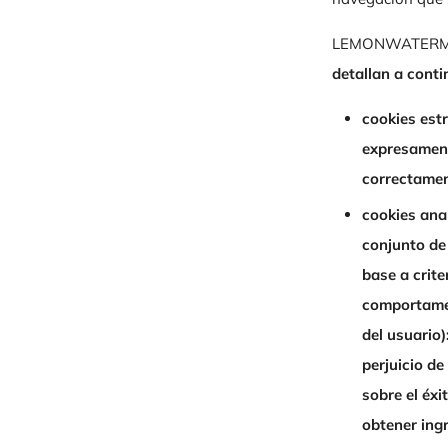
LEMONWATERME
detallan a conti
cookies est
expresamente
correctamen
cookies anal
conjunto de 
base a crite
comportament
del usuario)
perjuicio d
sobre el éxi
obtener ing